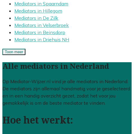
Mediators in Spaarndam
Mediators in Hillegom
Mediators in De Zilk
Mediators in Velserbroek
Mediators in Beinsdorp
Mediators in Driehuis NH
Toon meer
Alle mediators in Nederland
Op Mediator-Wijzer.nl vind je alle mediators in Nederland.
De mediators zijn allemaal handmatig voor je geselecteerd
en in een handig overzicht gezet, zodat het voor jou
gemakkelijk is om de beste mediator te vinden.
Hoe het werkt: