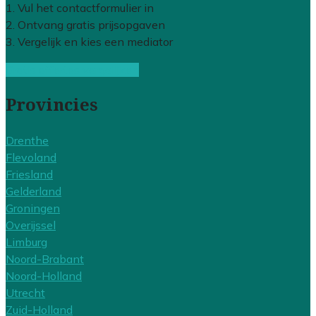
1. Vul het contactformulier in
2. Ontvang gratis prijsopgaven
3. Vergelijk en kies een mediator
Gratis offertes vergelijken
Provincies
Drenthe
Flevoland
Friesland
Gelderland
Groningen
Overijssel
Limburg
Noord-Brabant
Noord-Holland
Utrecht
Zuid-Holland