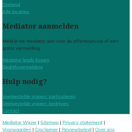
Zeeland
Alle locaties
Mediator aanmelden
Meld je als mediator aan voor de offerteservice of een
gratis vermelding.
Mediator leads kopen
Bedrijfsvermelding
Hulp nodig?
Veelgestelde vragen: particulieren
Veelgestelde vragen: bedrijven
Contact
Mediator Wijzer
|
Sitemap
|
Privacy statement
|
Voorwaarden
|
Disclaimer
|
Reviewbeleid
|
Over ons