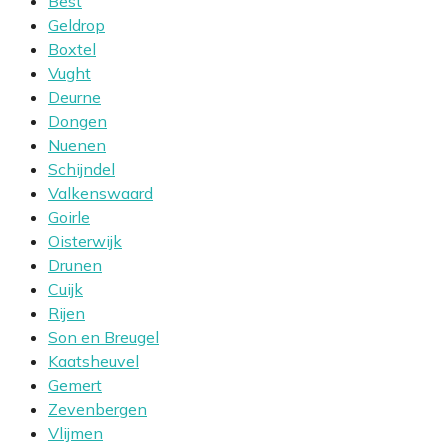
Best
Geldrop
Boxtel
Vught
Deurne
Dongen
Nuenen
Schijndel
Valkenswaard
Goirle
Oisterwijk
Drunen
Cuijk
Rijen
Son en Breugel
Kaatsheuvel
Gemert
Zevenbergen
Vlijmen