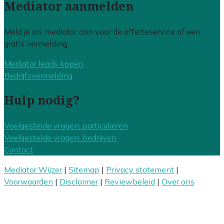
Mediator aanmelden
Meld je als mediator aan voor de offerteservice of een
gratis vermelding.
Mediator leads kopen
Bedrijfsvermelding
Hulp nodig?
Veelgestelde vragen: particulieren
Veelgestelde vragen: bedrijven
Contact
Mediator Wijzer
|
Sitemap
|
Privacy statement
|
Voorwaarden
|
Disclaimer
|
Reviewbeleid
|
Over ons