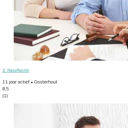
2. ReisRecht
11 jaar actief
Oosterhout
•
8.5
(1)