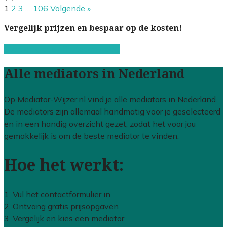
1
2
3
…
106
Volgende »
Vergelijk prijzen en bespaar op de kosten!
Start de gratis offerteaanvraag!
Alle mediators in Nederland
Op Mediator-Wijzer.nl vind je alle mediators in Nederland.
De mediators zijn allemaal handmatig voor je geselecteerd
en in een handig overzicht gezet, zodat het voor jou
gemakkelijk is om de beste mediator te vinden.
Hoe het werkt:
1. Vul het contactformulier in
2. Ontvang gratis prijsopgaven
3. Vergelijk en kies een mediator