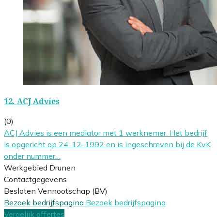
12.
ACJ Advies
(0)
ACJ Advies is een mediator met 1 werknemer. Het bedrijf
is opgericht op 24-12-1992 en is ingeschreven bij de KvK
onder nummer…
Werkgebied Drunen
Contactgegevens
Besloten Vennootschap (BV)
Bezoek bedrijfspagina
Bezoek bedrijfspagina
Vergelijk offertes