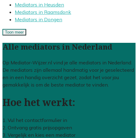
Mediators in Heusden
Mediators in Raamsdonk
Mediators in Dongen
Toon meer
Alle mediators in Nederland
Op Mediator-Wijzer.nl vind je alle mediators in Nederland.
De mediators zijn allemaal handmatig voor je geselecteerd
en in een handig overzicht gezet, zodat het voor jou
gemakkelijk is om de beste mediator te vinden.
Hoe het werkt:
1. Vul het contactformulier in
2. Ontvang gratis prijsopgaven
3. Vergelijk en kies een mediator