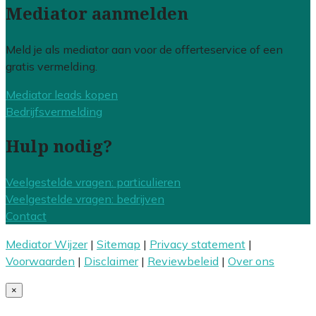
Mediator aanmelden
Meld je als mediator aan voor de offerteservice of een
gratis vermelding.
Mediator leads kopen
Bedrijfsvermelding
Hulp nodig?
Veelgestelde vragen: particulieren
Veelgestelde vragen: bedrijven
Contact
Mediator Wijzer
|
Sitemap
|
Privacy statement
|
Voorwaarden
|
Disclaimer
|
Reviewbeleid
|
Over ons
×