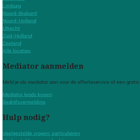
Limburg
Noord-Brabant
Noord-Holland
Utrecht
Zuid-Holland
Zeeland
Alle locaties
Mediator aanmelden
Meld je als mediator aan voor de offerteservice of een grati
Mediator leads kopen
Bedrijfsvermelding
Hulp nodig?
Veelgestelde vragen: particulieren