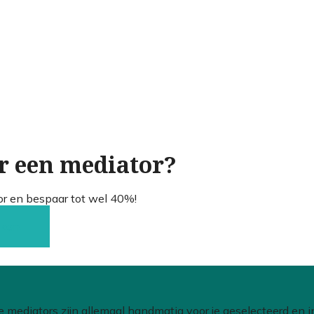
r een mediator?
or en bespaar tot wel 40%!
jken!
e mediators zijn allemaal handmatig voor je geselecteerd en i