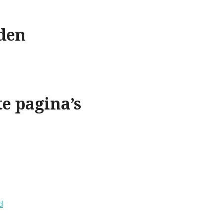
den
e pagina’s
d