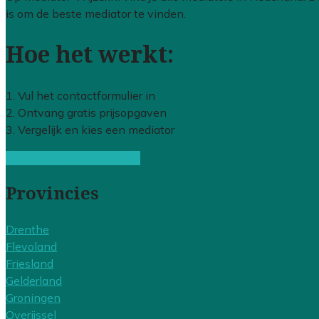
is om de beste mediator te vinden.
Hoe het werkt:
1. Vul het contactformulier in
2. Ontvang gratis prijsopgaven
3. Vergelijk en kies een mediator
Gratis offertes vergelijken
Provincies
Drenthe
Flevoland
Friesland
Gelderland
Groningen
Overijssel