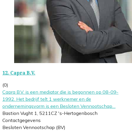
12.
Capra B.V.
(0)
Capra B.V. is een mediator die is begonnen op 08-09-
1992. Het bedrijf telt 1 werknemer en de
ondernemingsvorm is een Besloten Vennootschap…
Bastion Vught 1, 5211CZ 's-Hertogenbosch
Contactgegevens
Besloten Vennootschap (BV)