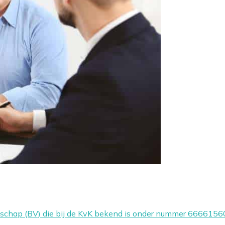
otschap (BV) die bij de KvK bekend is onder nummer 66661560