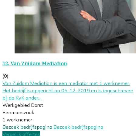
12.
Van Zuidam Mediation
(0)
Van Zuidam Mediation is een mediator met 1 werknemer.
Het bedrijf is opgericht op 05-12-2019 en is ingeschreven
bij de KvK onder…
Werkgebied Dorst
Eenmanszaak
1 werknemer
Bezoek bedrijfspagina
Bezoek bedrijfspagina
Vergelijk offertes