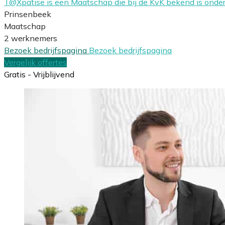
T@Xpatise is een Maatschap die bij de KvK bekend is ond
Prinsenbeek
Maatschap
2 werknemers
Bezoek bedrijfspagina
Bezoek bedrijfspagina
Vergelijk offertes
Gratis - Vrijblijvend