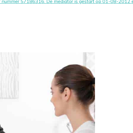
er nummer 57186316. De mediator is gestart op 01-08-2012 