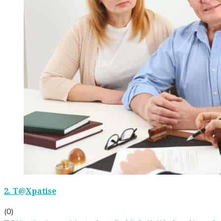
2.
T@Xpatise
(0)