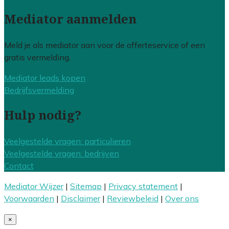
Mediator aanmelden
Meld je als mediator aan voor de offerteservice of een
gratis vermelding.
Mediator leads kopen
Bedrijfsvermelding
Hulp nodig?
Veelgestelde vragen: particulieren
Veelgestelde vragen: bedrijven
Contact
Mediator Wijzer
|
Sitemap
|
Privacy statement
|
Voorwaarden
|
Disclaimer
|
Reviewbeleid
|
Over ons
×