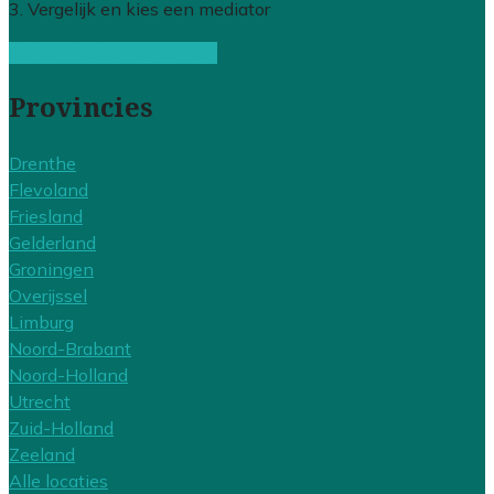
3. Vergelijk en kies een mediator
Gratis offertes vergelijken
Provincies
Drenthe
Flevoland
Friesland
Gelderland
Groningen
Overijssel
Limburg
Noord-Brabant
Noord-Holland
Utrecht
Zuid-Holland
Zeeland
Alle locaties