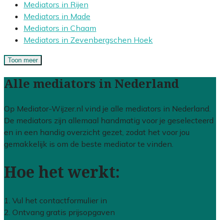
Mediators in Rijen
Mediators in Made
Mediators in Chaam
Mediators in Zevenbergschen Hoek
Toon meer
Alle mediators in Nederland
Op Mediator-Wijzer.nl vind je alle mediators in Nederland.
De mediators zijn allemaal handmatig voor je geselecteerd
en in een handig overzicht gezet, zodat het voor jou
gemakkelijk is om de beste mediator te vinden.
Hoe het werkt:
1. Vul het contactformulier in
2. Ontvang gratis prijsopgaven