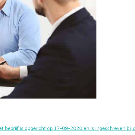
edrijf is opgericht op 17-09-2020 en is ingeschreven bij