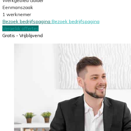
Werkgebied Galder
Eenmanszaak
1 werknemer
Bezoek bedrijfspagina
Bezoek bedrijfspagina
Vergelijk offertes
Gratis - Vrijblijvend