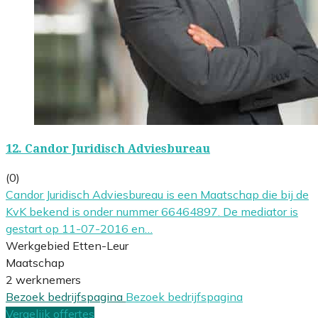
12.
Candor Juridisch Adviesbureau
(0)
Candor Juridisch Adviesbureau is een Maatschap die bij de
KvK bekend is onder nummer 66464897. De mediator is
gestart op 11-07-2016 en…
Werkgebied Etten-Leur
Maatschap
2 werknemers
Bezoek bedrijfspagina
Bezoek bedrijfspagina
Vergelijk offertes