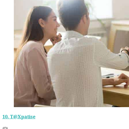
10.
T@Xpatise
(0)