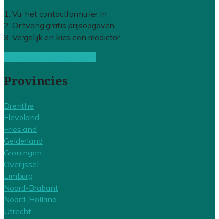
1. Vul het contactformulier in
2. Ontvang gratis prijsopgaven
3. Vergelijk en kies een mediator
Gratis offertes vergelijken
Provincies
Drenthe
Flevoland
Friesland
Gelderland
Groningen
Overijssel
Limburg
Noord-Brabant
Noord-Holland
Utrecht