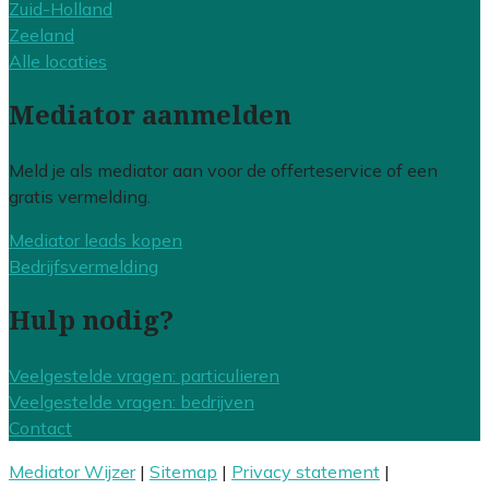
Zuid-Holland
Zeeland
Alle locaties
Mediator aanmelden
Meld je als mediator aan voor de offerteservice of een
gratis vermelding.
Mediator leads kopen
Bedrijfsvermelding
Hulp nodig?
Veelgestelde vragen: particulieren
Veelgestelde vragen: bedrijven
Contact
Mediator Wijzer
|
Sitemap
|
Privacy statement
|