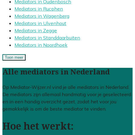
Mediators in Oudenbosch
Mediators in Rucphen
Mediators in Wagenberg
Mediators in Ulvenhout
Mediators in Zegge
Mediators in Standdaarbuiten
Mediators in Noordhoek
Toon meer
Alle mediators in Nederland
Op Mediator-Wijzer.nl vind je alle mediators in Nederland.
De mediators zijn allemaal handmatig voor je geselecteerd
en in een handig overzicht gezet, zodat het voor jou
gemakkelijk is om de beste mediator te vinden.
Hoe het werkt: