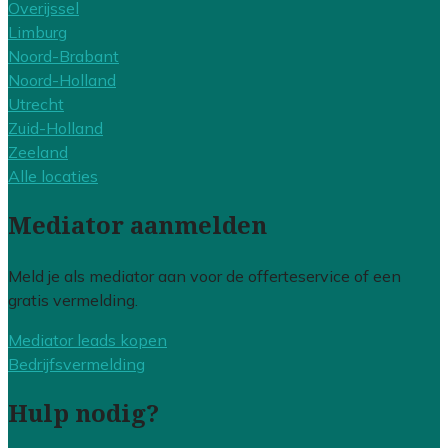
Overijssel
Limburg
Noord-Brabant
Noord-Holland
Utrecht
Zuid-Holland
Zeeland
Alle locaties
Mediator aanmelden
Meld je als mediator aan voor de offerteservice of een
gratis vermelding.
Mediator leads kopen
Bedrijfsvermelding
Hulp nodig?