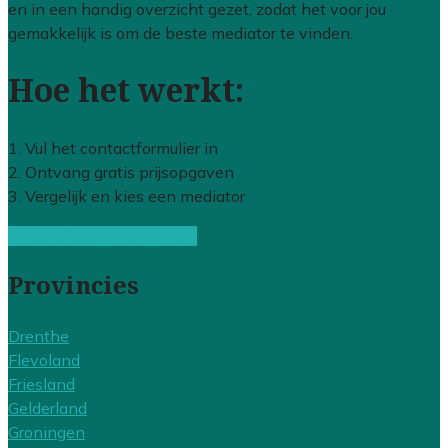
en in een handig overzicht gezet, zodat het voor jou
gemakkelijk is om de beste mediator te vinden.
Hoe het werkt:
1. Vul het contactformulier in
2. Ontvang gratis prijsopgaven
3. Vergelijk en kies een mediator
Gratis offertes vergelijken
Provincies
Drenthe
Flevoland
Friesland
Gelderland
Groningen