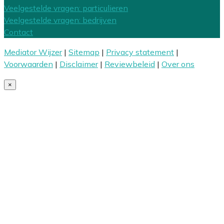
Veelgestelde vragen: particulieren
Veelgestelde vragen: bedrijven
Contact
Mediator Wijzer
|
Sitemap
|
Privacy statement
|
Voorwaarden
|
Disclaimer
|
Reviewbeleid
|
Over ons
×