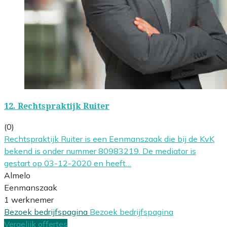
12.
Rechtspraktijk Ruiter
(0)
Rechtspraktijk Ruiter is een Eenmanszaak die bij de KvK
bekend is onder nummer 80983219. De mediator is
gestart op 03-12-2020 en heeft…
Almelo
Eenmanszaak
1 werknemer
Bezoek bedrijfspagina
Bezoek bedrijfspagina
Vergelijk offertes