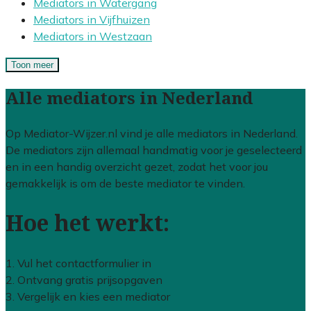
Mediators in Watergang
Mediators in Vijfhuizen
Mediators in Westzaan
Toon meer
Alle mediators in Nederland
Op Mediator-Wijzer.nl vind je alle mediators in Nederland.
De mediators zijn allemaal handmatig voor je geselecteerd
en in een handig overzicht gezet, zodat het voor jou
gemakkelijk is om de beste mediator te vinden.
Hoe het werkt:
1. Vul het contactformulier in
2. Ontvang gratis prijsopgaven
3. Vergelijk en kies een mediator