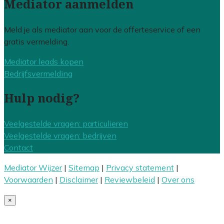
Mediator aanmelden
Meld je als mediator aan voor de offerteservice of een
gratis vermelding.
Mediator leads kopen
Bedrijfsvermelding
Hulp nodig?
Veelgestelde vragen: particulieren
Veelgestelde vragen: bedrijven
Contact
Mediator Wijzer
|
Sitemap
|
Privacy statement
|
Voorwaarden
|
Disclaimer
|
Reviewbeleid
|
Over ons
×