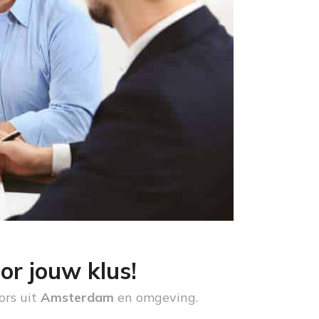
or jouw klus!
ors uit
Amsterdam
en omgeving.