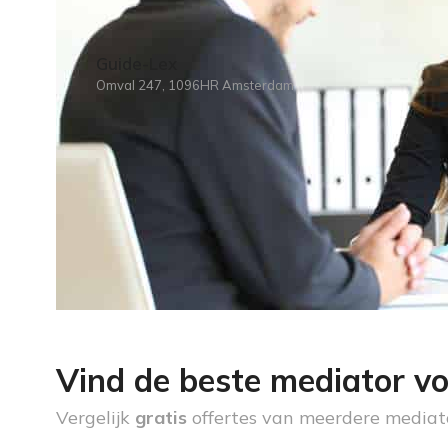
Guide-Lex
Omval 247, 1096HR Amsterdam
Vind de beste mediator vo
Vergelijk
gratis
offertes van meerdere mediat