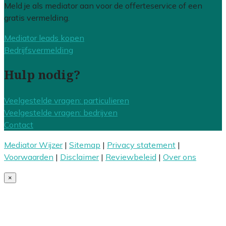
Meld je als mediator aan voor de offerteservice of een
gratis vermelding.
Mediator leads kopen
Bedrijfsvermelding
Hulp nodig?
Veelgestelde vragen: particulieren
Veelgestelde vragen: bedrijven
Contact
Mediator Wijzer
|
Sitemap
|
Privacy statement
|
Voorwaarden
|
Disclaimer
|
Reviewbeleid
|
Over ons
×