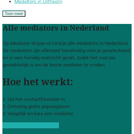
Mediators in Uithoorn
Toon meer
Alle mediators in Nederland
Op Mediator-Wijzer.nl vind je alle mediators in Nederland.
De mediators zijn allemaal handmatig voor je geselecteerd
en in een handig overzicht gezet, zodat het voor jou
gemakkelijk is om de beste mediator te vinden.
Hoe het werkt:
1. Vul het contactformulier in
2. Ontvang gratis prijsopgaven
3. Vergelijk en kies een mediator
Gratis offertes vergelijken