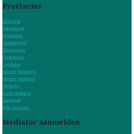
Provincies
Drenthe
Flevoland
Friesland
Gelderland
Groningen
Overijssel
Limburg
Noord-Brabant
Noord-Holland
Utrecht
Zuid-Holland
Zeeland
Alle locaties
Mediator aanmelden