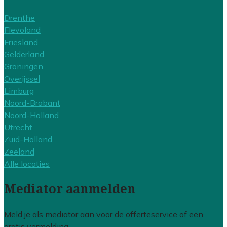
Drenthe
Flevoland
Friesland
Gelderland
Groningen
Overijssel
Limburg
Noord-Brabant
Noord-Holland
Utrecht
Zuid-Holland
Zeeland
Alle locaties
Mediator aanmelden
Meld je als mediator aan voor de offerteservice of een
gratis vermelding.