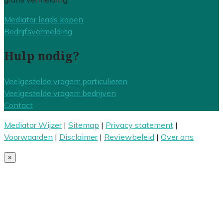
Mediator leads kopen
Bedrijfsvermelding
Hulp nodig?
Veelgestelde vragen: particulieren
Veelgestelde vragen: bedrijven
Contact
Mediator Wijzer
|
Sitemap
|
Privacy statement
|
Voorwaarden
|
Disclaimer
|
Reviewbeleid
|
Over ons
×