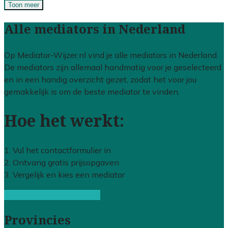
Toon meer
Alle mediators in Nederland
Op Mediator-Wijzer.nl vind je alle mediators in Nederland.
De mediators zijn allemaal handmatig voor je geselecteerd
en in een handig overzicht gezet, zodat het voor jou
gemakkelijk is om de beste mediator te vinden.
Hoe het werkt:
1. Vul het contactformulier in
2. Ontvang gratis prijsopgaven
3. Vergelijk en kies een mediator
Gratis offertes vergelijken
Provincies