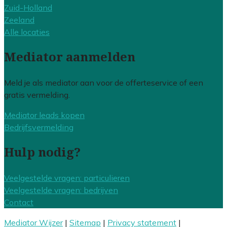
Zuid-Holland
Zeeland
Alle locaties
Mediator aanmelden
Meld je als mediator aan voor de offerteservice of een
gratis vermelding.
Mediator leads kopen
Bedrijfsvermelding
Hulp nodig?
Veelgestelde vragen: particulieren
Veelgestelde vragen: bedrijven
Contact
Mediator Wijzer
|
Sitemap
|
Privacy statement
|