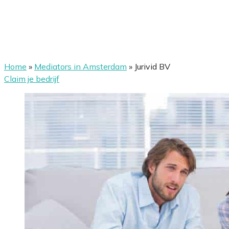
Home
»
Mediators in Amsterdam
»
Jurivid BV
Claim je bedrijf