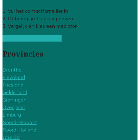
1. Vul het contactformulier in
2. Ontvang gratis prijsopgaven
3. Vergelijk en kies een mediator
Gratis offertes vergelijken
Provincies
Drenthe
Flevoland
Friesland
Gelderland
Groningen
Overijssel
Limburg
Noord-Brabant
Noord-Holland
Utrecht