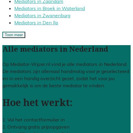
Mediators in Zaandam
Mediators in Broek in Waterland
Mediators in Zwanenburg
Mediators in Den Ilp
Toon meer
Alle mediators in Nederland
Op Mediator-Wijzer.nl vind je alle mediators in Nederland.
De mediators zijn allemaal handmatig voor je geselecteerd
en in een handig overzicht gezet, zodat het voor jou
gemakkelijk is om de beste mediator te vinden.
Hoe het werkt:
1. Vul het contactformulier in
2. Ontvang gratis prijsopgaven