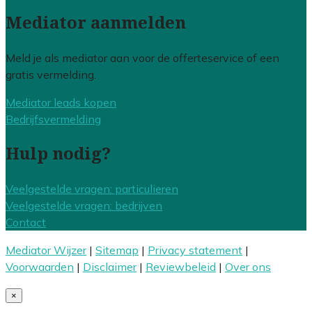
Mediator aanmelden
Meld je als mediator aan voor de offerteservice of een
gratis vermelding.
Mediator leads kopen
Bedrijfsvermelding
Hulp nodig?
Veelgestelde vragen: particulieren
Veelgestelde vragen: bedrijven
Contact
Mediator Wijzer
|
Sitemap
|
Privacy statement
|
Voorwaarden
|
Disclaimer
|
Reviewbeleid
|
Over ons
×