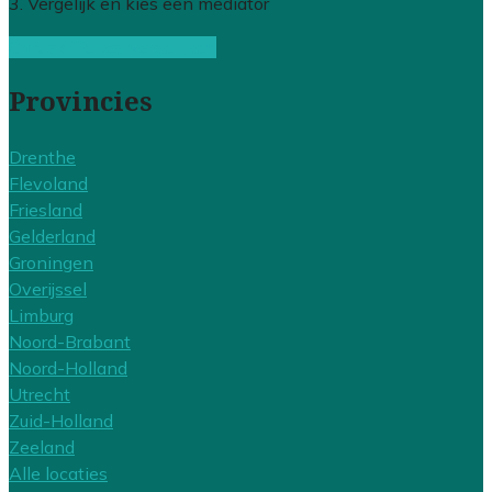
3. Vergelijk en kies een mediator
Gratis offertes vergelijken
Provincies
Drenthe
Flevoland
Friesland
Gelderland
Groningen
Overijssel
Limburg
Noord-Brabant
Noord-Holland
Utrecht
Zuid-Holland
Zeeland
Alle locaties