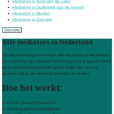
Mediators in Koog aan de Zaan
Mediators in Ouderkerk aan de Amstel
Mediators in Muiden
Mediators in Zaandijk
Toon meer
Alle mediators in Nederland
Op Mediator-Wijzer.nl vind je alle mediators in Nederland.
De mediators zijn allemaal handmatig voor je geselecteerd
en in een handig overzicht gezet, zodat het voor jou
gemakkelijk is om de beste mediator te vinden.
Hoe het werkt:
1. Vul het contactformulier in
2. Ontvang gratis prijsopgaven