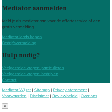
Mediator aanmelden
Meld je als mediator aan voor de offerteservice of een
gratis vermelding.
Mediator leads kopen
Bedrijfsvermelding
Hulp nodig?
Veelgestelde vragen: particulieren
Veelgestelde vragen: bedrijven
Contact
Mediator Wijzer
|
Sitemap
|
Privacy statement
|
Voorwaarden
|
Disclaimer
|
Reviewbeleid
|
Over ons
×