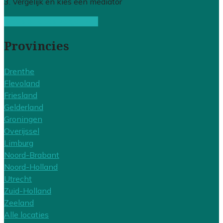
3. Vergelijk en kies een mediator
Gratis offertes vergelijken
Provincies
Drenthe
Flevoland
Friesland
Gelderland
Groningen
Overijssel
Limburg
Noord-Brabant
Noord-Holland
Utrecht
Zuid-Holland
Zeeland
Alle locaties