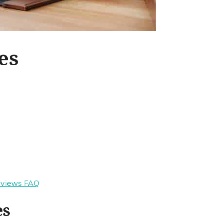
es
eviews
FAQ
es