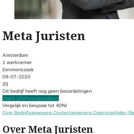
Meta Juristen
Amsterdam
1 werknemer
Eenmanszaak
09-07-2020
(0)
Dit bedrijf heeft nog geen beoordelingen.
Gratis offertes vergelijken
Vergelijk en bespaar tot 40%!
Over
Bedrijfsgegevens
Contactgegevens
Openingstijden
R
Over Meta Juristen