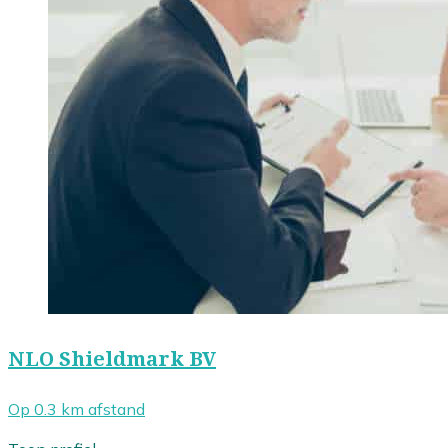
NLO Shieldmark BV
Op 0.3 km afstand