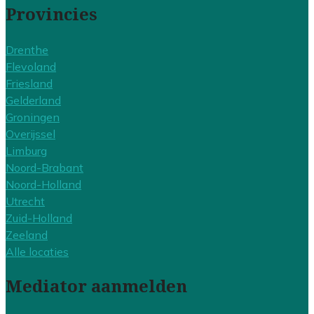
Provincies
Drenthe
Flevoland
Friesland
Gelderland
Groningen
Overijssel
Limburg
Noord-Brabant
Noord-Holland
Utrecht
Zuid-Holland
Zeeland
Alle locaties
Mediator aanmelden