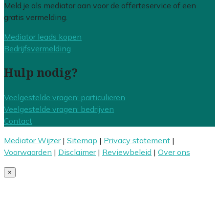
Meld je als mediator aan voor de offerteservice of een
gratis vermelding.
Mediator leads kopen
Bedrijfsvermelding
Hulp nodig?
Veelgestelde vragen: particulieren
Veelgestelde vragen: bedrijven
Contact
Mediator Wijzer
|
Sitemap
|
Privacy statement
|
Voorwaarden
|
Disclaimer
|
Reviewbeleid
|
Over ons
×