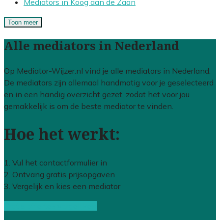
Mediators in Koog aan de Zaan
Toon meer
Alle mediators in Nederland
Op Mediator-Wijzer.nl vind je alle mediators in Nederland.
De mediators zijn allemaal handmatig voor je geselecteerd
en in een handig overzicht gezet, zodat het voor jou
gemakkelijk is om de beste mediator te vinden.
Hoe het werkt:
1. Vul het contactformulier in
2. Ontvang gratis prijsopgaven
3. Vergelijk en kies een mediator
Gratis offertes vergelijken