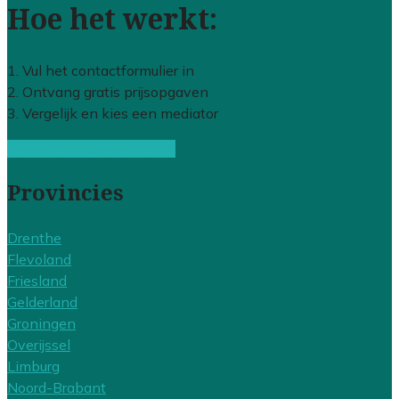
Hoe het werkt:
1. Vul het contactformulier in
2. Ontvang gratis prijsopgaven
3. Vergelijk en kies een mediator
Gratis offertes vergelijken
Provincies
Drenthe
Flevoland
Friesland
Gelderland
Groningen
Overijssel
Limburg
Noord-Brabant