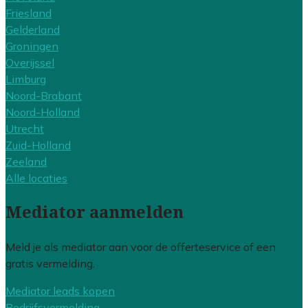
Friesland
Gelderland
Groningen
Overijssel
Limburg
Noord-Brabant
Noord-Holland
Utrecht
Zuid-Holland
Zeeland
Alle locaties
Mediator aanmelden
Meld je als mediator aan voor de offerteservice of een
gratis vermelding.
Mediator leads kopen
Bedrijfsvermelding