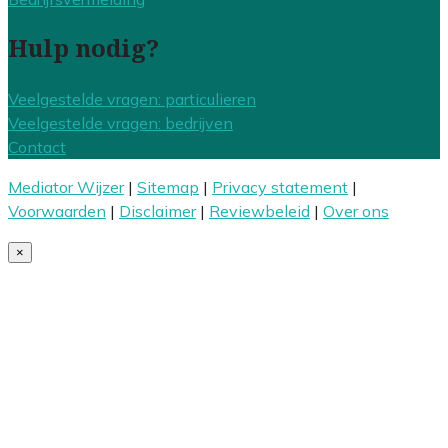
Hulp nodig?
Veelgestelde vragen: particulieren
Veelgestelde vragen: bedrijven
Contact
Mediator Wijzer
|
Sitemap
|
Privacy statement
|
Voorwaarden
|
Disclaimer
|
Reviewbeleid
|
Over ons
×