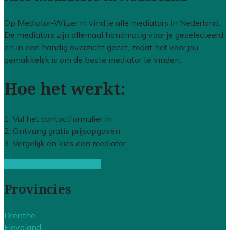
Op Mediator-Wijzer.nl vind je alle mediators in Nederland.
De mediators zijn allemaal handmatig voor je geselecteerd
en in een handig overzicht gezet, zodat het voor jou
gemakkelijk is om de beste mediator te vinden.
Hoe het werkt:
1. Vul het contactformulier in
2. Ontvang gratis prijsopgaven
3. Vergelijk en kies een mediator
Gratis offertes vergelijken
Provincies
Drenthe
Flevoland