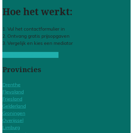
Hoe het werkt:
1. Vul het contactformulier in
2. Ontvang gratis prijsopgaven
3. Vergelijk en kies een mediator
Gratis offertes vergelijken
Provincies
Drenthe
Flevoland
Friesland
Gelderland
Groningen
Overijssel
Limburg