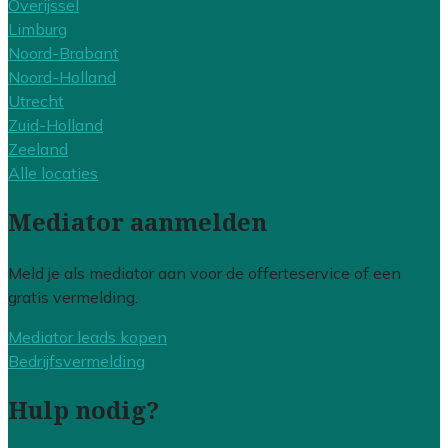
Overijssel
Limburg
Noord-Brabant
Noord-Holland
Utrecht
Zuid-Holland
Zeeland
Alle locaties
Mediator aanmelden
Meld je als mediator aan voor de offerteservice of een
gratis vermelding.
Mediator leads kopen
Bedrijfsvermelding
Hulp nodig?