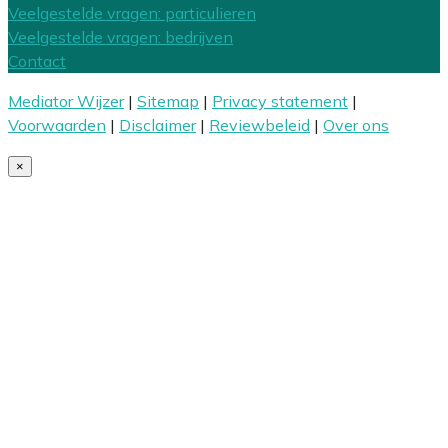
Veelgestelde vragen: particulieren
Veelgestelde vragen: bedrijven
Contact
Mediator Wijzer
|
Sitemap
|
Privacy statement
|
Voorwaarden
|
Disclaimer
|
Reviewbeleid
|
Over ons
×