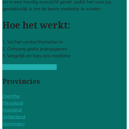
en in een handig overzicht gezet, zodat het voor jou
gemakkelijk is om de beste mediator te vinden.
Hoe het werkt:
1. Vul het contactformulier in
2. Ontvang gratis prijsopgaven
3. Vergelijk en kies een mediator
Gratis offertes vergelijken
Provincies
Drenthe
Flevoland
Friesland
Gelderland
Groningen