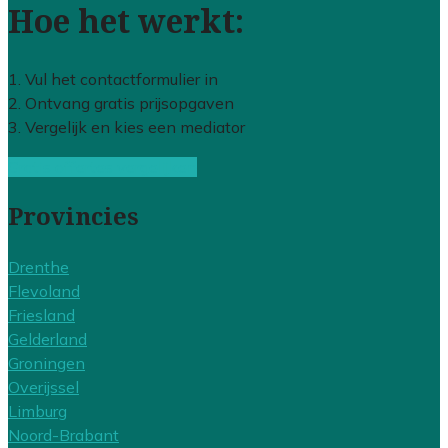
Hoe het werkt:
1. Vul het contactformulier in
2. Ontvang gratis prijsopgaven
3. Vergelijk en kies een mediator
Gratis offertes vergelijken
Provincies
Drenthe
Flevoland
Friesland
Gelderland
Groningen
Overijssel
Limburg
Noord-Brabant