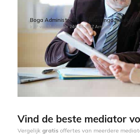
Boga Administratie & Belastingadviseurs B
Ir J P van Muijlwijkstr 246, 6828BZ Arnhem
Vind de beste mediator vo
Vergelijk
gratis
offertes van meerdere mediat