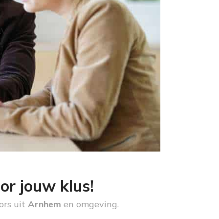
.V.
or jouw klus!
ors uit
Arnhem
en omgeving.