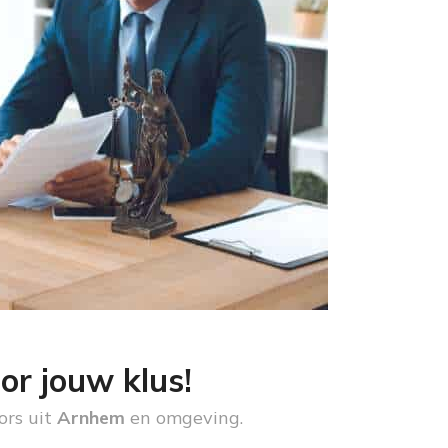
or jouw klus!
ors uit
Arnhem
en omgeving.