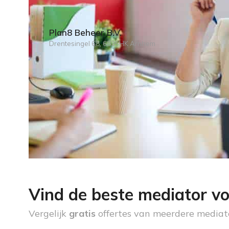
Plan8 Beheer B.V.
Drentesingel 68, 6835HK Arnhem
Vind de beste mediator vo
Vergelijk
gratis
offertes van meerdere mediat