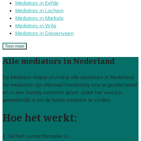
Mediators in Eefde
Mediators in Lochem
Mediators in Markelo
Mediators in Wilp
Mediators in Diepenveen
Toon meer
Alle mediators in Nederland
Op Mediator-Wijzer.nl vind je alle mediators in Nederland.
De mediators zijn allemaal handmatig voor je geselecteerd
en in een handig overzicht gezet, zodat het voor jou
gemakkelijk is om de beste mediator te vinden.
Hoe het werkt:
1. Vul het contactformulier in