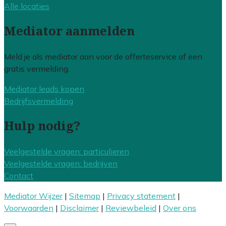
Alle locaties
Mediator aanmelden
Meld je als mediator aan voor de offerteservice of een
gratis vermelding.
Mediator leads kopen
Bedrijfsvermelding
Hulp nodig?
Veelgestelde vragen: particulieren
Veelgestelde vragen: bedrijven
Contact
Mediator Wijzer
|
Sitemap
|
Privacy statement
|
Voorwaarden
|
Disclaimer
|
Reviewbeleid
|
Over ons