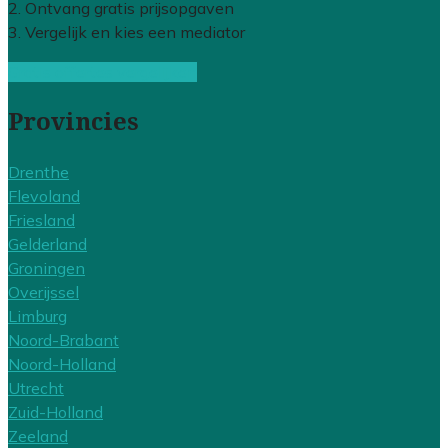
2. Ontvang gratis prijsopgaven
3. Vergelijk en kies een mediator
Gratis offertes vergelijken
Provincies
Drenthe
Flevoland
Friesland
Gelderland
Groningen
Overijssel
Limburg
Noord-Brabant
Noord-Holland
Utrecht
Zuid-Holland
Zeeland