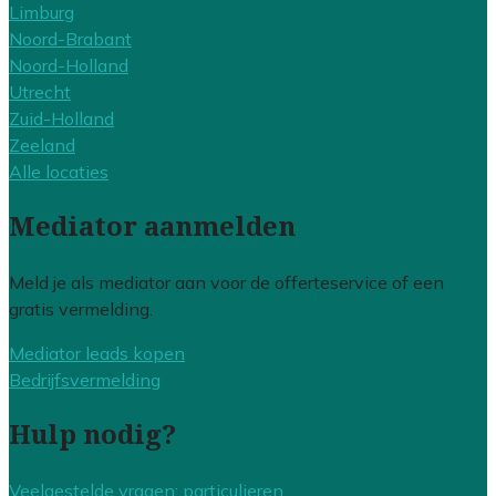
Limburg
Noord-Brabant
Noord-Holland
Utrecht
Zuid-Holland
Zeeland
Alle locaties
Mediator aanmelden
Meld je als mediator aan voor de offerteservice of een
gratis vermelding.
Mediator leads kopen
Bedrijfsvermelding
Hulp nodig?
Veelgestelde vragen: particulieren