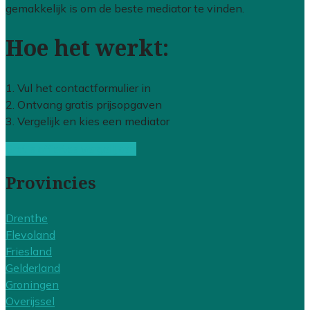
gemakkelijk is om de beste mediator te vinden.
Hoe het werkt:
1. Vul het contactformulier in
2. Ontvang gratis prijsopgaven
3. Vergelijk en kies een mediator
Gratis offertes vergelijken
Provincies
Drenthe
Flevoland
Friesland
Gelderland
Groningen
Overijssel