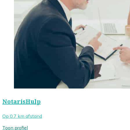
NotarisHulp
Op 0.7 km afstand
Toon profiel