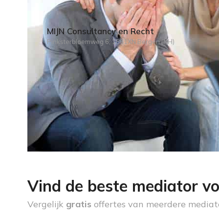
MIJN Consultancy en Recht
Pinksterbloemweg 6, 1861XN Bergen (NH)
Vind de beste mediator vo
Vergelijk
gratis
offertes van meerdere mediat