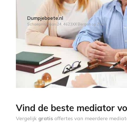
Dumpjeboete.nl
Schaepmanlaan 24, 4623XX Bergen op Zoom
Vind de beste mediator vo
Vergelijk
gratis
offertes van meerdere mediat