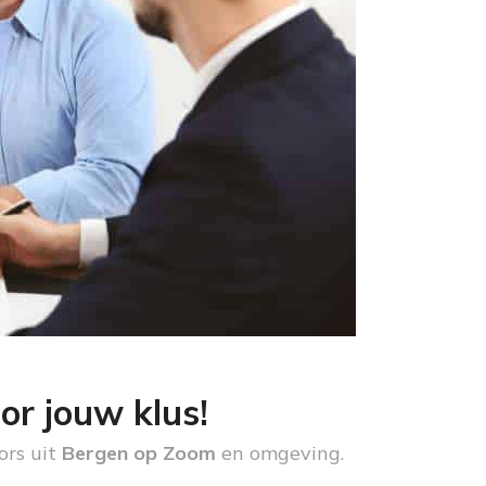
or jouw klus!
ors uit
Bergen op Zoom
en omgeving.