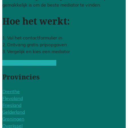
gemakkelijk is om de beste mediator te vinden.
Hoe het werkt:
1. Vul het contactformulier in
2. Ontvang gratis prijsopgaven
3. Vergelijk en kies een mediator
Gratis offertes vergelijken
Provincies
Drenthe
Flevoland
Friesland
Gelderland
Groningen
Overijssel