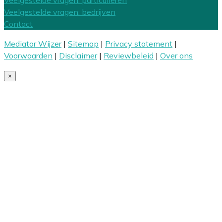
Veelgestelde vragen: particulieren
Veelgestelde vragen: bedrijven
Contact
Mediator Wijzer
|
Sitemap
|
Privacy statement
|
Voorwaarden
|
Disclaimer
|
Reviewbeleid
|
Over ons
×