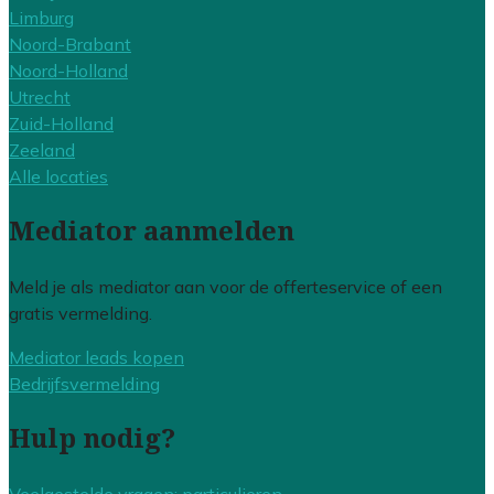
Limburg
Noord-Brabant
Noord-Holland
Utrecht
Zuid-Holland
Zeeland
Alle locaties
Mediator aanmelden
Meld je als mediator aan voor de offerteservice of een
gratis vermelding.
Mediator leads kopen
Bedrijfsvermelding
Hulp nodig?