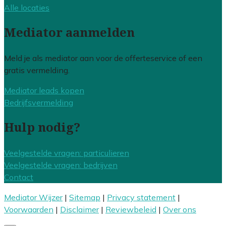
Alle locaties
Mediator aanmelden
Meld je als mediator aan voor de offerteservice of een
gratis vermelding.
Mediator leads kopen
Bedrijfsvermelding
Hulp nodig?
Veelgestelde vragen: particulieren
Veelgestelde vragen: bedrijven
Contact
Mediator Wijzer
|
Sitemap
|
Privacy statement
|
Voorwaarden
|
Disclaimer
|
Reviewbeleid
|
Over ons