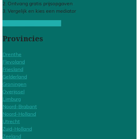
2. Ontvang gratis prijsopgaven
3. Vergelijk en kies een mediator
Gratis offertes vergelijken
Provincies
Drenthe
Flevoland
Friesland
Gelderland
Groningen
Overijssel
Limburg
Noord-Brabant
Noord-Holland
Utrecht
Zuid-Holland
Zeeland