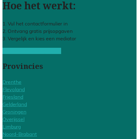
Hoe het werkt:
1. Vul het contactformulier in
2. Ontvang gratis prijsopgaven
3. Vergelijk en kies een mediator
Gratis offertes vergelijken
Provincies
Drenthe
Flevoland
Friesland
Gelderland
Groningen
Overijssel
Limburg
Noord-Brabant