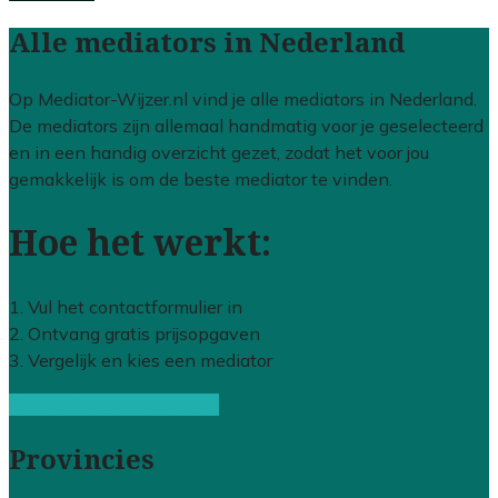
Alle mediators in Nederland
Op Mediator-Wijzer.nl vind je alle mediators in Nederland.
De mediators zijn allemaal handmatig voor je geselecteerd
en in een handig overzicht gezet, zodat het voor jou
gemakkelijk is om de beste mediator te vinden.
Hoe het werkt:
1. Vul het contactformulier in
2. Ontvang gratis prijsopgaven
3. Vergelijk en kies een mediator
Gratis offertes vergelijken
Provincies