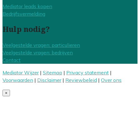
Mediator leads kopen
Bedrijfsvermelding
Hulp nodig?
Veelgestelde vragen: particulieren
Veelgestelde vragen: bedrijven
Contact
Mediator Wijzer
|
Sitemap
|
Privacy statement
|
Voorwaarden
|
Disclaimer
|
Reviewbeleid
|
Over ons
×