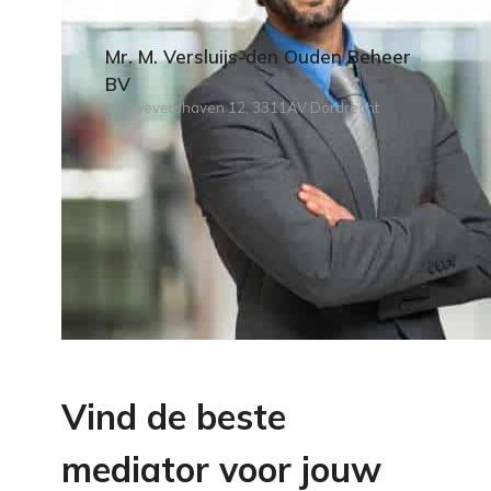
Mr. M. Versluijs-den Ouden Beheer
BV
Wolwevershaven 12, 3311AV Dordrecht
Vind de beste
mediator voor jouw