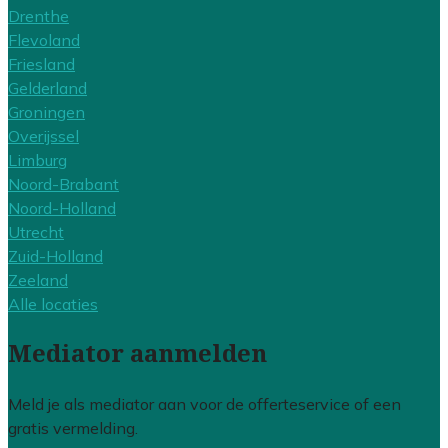
Drenthe
Flevoland
Friesland
Gelderland
Groningen
Overijssel
Limburg
Noord-Brabant
Noord-Holland
Utrecht
Zuid-Holland
Zeeland
Alle locaties
Mediator aanmelden
Meld je als mediator aan voor de offerteservice of een
gratis vermelding.