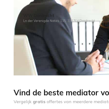
WW Dordrecht
Ln der Verenigde Naties 115, 3317LV Dordrecht
Vind de beste mediator vo
Vergelijk
gratis
offertes van meerdere mediat