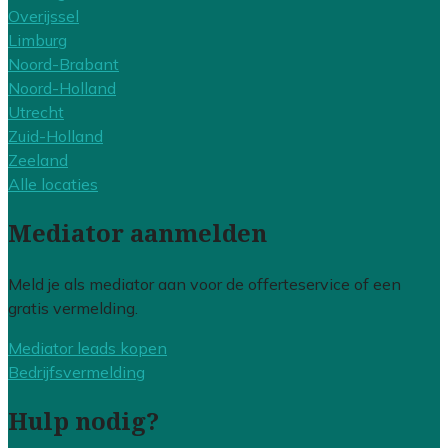
Overijssel
Limburg
Noord-Brabant
Noord-Holland
Utrecht
Zuid-Holland
Zeeland
Alle locaties
Mediator aanmelden
Meld je als mediator aan voor de offerteservice of een
gratis vermelding.
Mediator leads kopen
Bedrijfsvermelding
Hulp nodig?