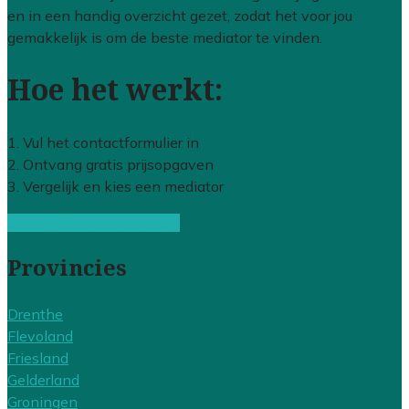
en in een handig overzicht gezet, zodat het voor jou
gemakkelijk is om de beste mediator te vinden.
Hoe het werkt:
1. Vul het contactformulier in
2. Ontvang gratis prijsopgaven
3. Vergelijk en kies een mediator
Gratis offertes vergelijken
Provincies
Drenthe
Flevoland
Friesland
Gelderland
Groningen