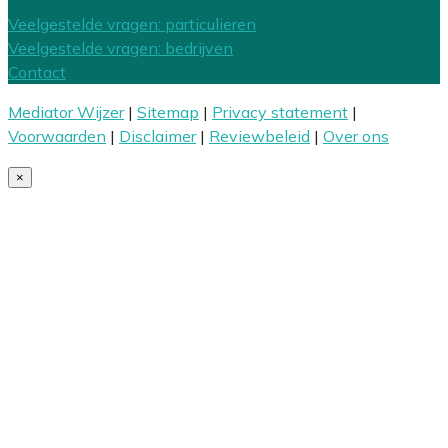
Veelgestelde vragen: particulieren
Veelgestelde vragen: bedrijven
Contact
Mediator Wijzer
|
Sitemap
|
Privacy statement
|
Voorwaarden
|
Disclaimer
|
Reviewbeleid
|
Over ons
×