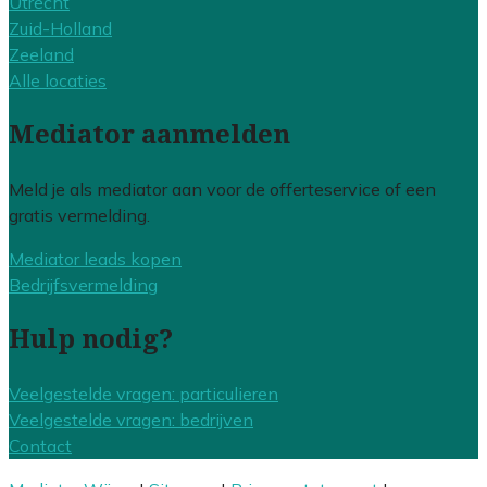
Utrecht
Zuid-Holland
Zeeland
Alle locaties
Mediator aanmelden
Meld je als mediator aan voor de offerteservice of een
gratis vermelding.
Mediator leads kopen
Bedrijfsvermelding
Hulp nodig?
Veelgestelde vragen: particulieren
Veelgestelde vragen: bedrijven
Contact