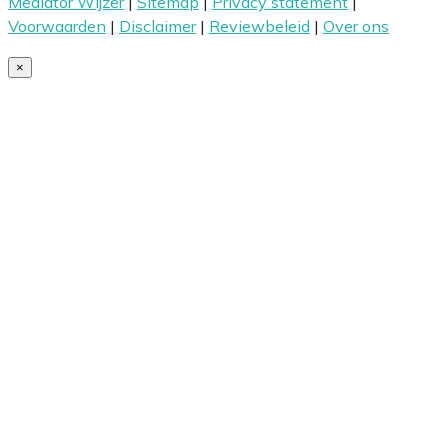
Mediator Wijzer
|
Sitemap
|
Privacy statement
|
Voorwaarden
|
Disclaimer
|
Reviewbeleid
|
Over ons
×