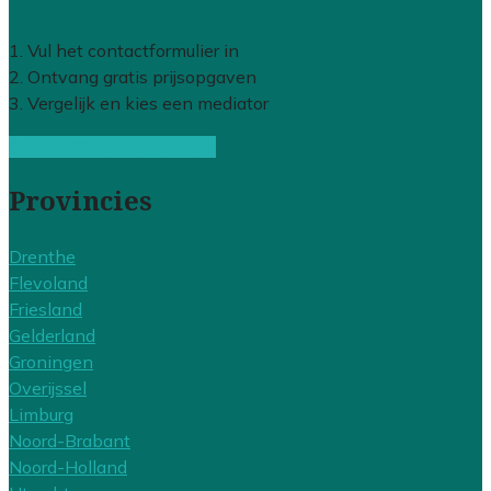
1. Vul het contactformulier in
2. Ontvang gratis prijsopgaven
3. Vergelijk en kies een mediator
Gratis offertes vergelijken
Provincies
Drenthe
Flevoland
Friesland
Gelderland
Groningen
Overijssel
Limburg
Noord-Brabant
Noord-Holland