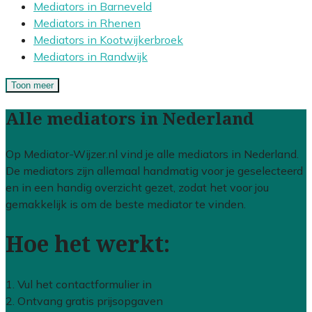
Mediators in Barneveld
Mediators in Rhenen
Mediators in Kootwijkerbroek
Mediators in Randwijk
Toon meer
Alle mediators in Nederland
Op Mediator-Wijzer.nl vind je alle mediators in Nederland.
De mediators zijn allemaal handmatig voor je geselecteerd
en in een handig overzicht gezet, zodat het voor jou
gemakkelijk is om de beste mediator te vinden.
Hoe het werkt:
1. Vul het contactformulier in
2. Ontvang gratis prijsopgaven