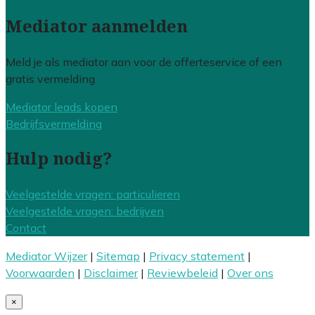
Mediator aanmelden
Meld je als mediator aan voor de offerteservice of een
gratis vermelding.
Mediator leads kopen
Bedrijfsvermelding
Hulp nodig?
Veelgestelde vragen: particulieren
Veelgestelde vragen: bedrijven
Contact
Mediator Wijzer
|
Sitemap
|
Privacy statement
|
Voorwaarden
|
Disclaimer
|
Reviewbeleid
|
Over ons
×