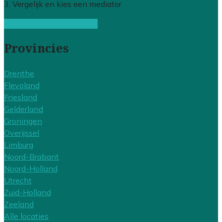
3. Vergelijk en kies een mediator
Gratis offertes vergelijken
Provincies
Drenthe
Flevoland
Friesland
Gelderland
Groningen
Overijssel
Limburg
Noord-Brabant
Noord-Holland
Utrecht
Zuid-Holland
Zeeland
Alle locaties