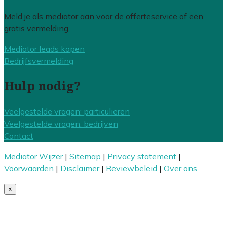
Meld je als mediator aan voor de offerteservice of een
gratis vermelding.
Mediator leads kopen
Bedrijfsvermelding
Hulp nodig?
Veelgestelde vragen: particulieren
Veelgestelde vragen: bedrijven
Contact
Mediator Wijzer
|
Sitemap
|
Privacy statement
|
Voorwaarden
|
Disclaimer
|
Reviewbeleid
|
Over ons
×