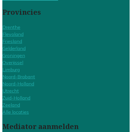
Provincies
Drenthe
Flevoland
Friesland
Gelderland
Groningen
Overijssel
Limburg
Noord-Brabant
Noord-Holland
Utrecht
Zuid-Holland
Zeeland
Alle locaties
Mediator aanmelden