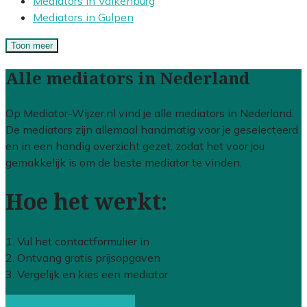
Mediators in Valkenburg
Mediators in Gulpen
Toon meer
Alle mediators in Nederland
Op Mediator-Wijzer.nl vind je alle mediators in Nederland.
De mediators zijn allemaal handmatig voor je geselecteerd
en in een handig overzicht gezet, zodat het voor jou
gemakkelijk is om de beste mediator te vinden.
Hoe het werkt:
1. Vul het contactformulier in
2. Ontvang gratis prijsopgaven
3. Vergelijk en kies een mediator
Gratis offertes vergelijken