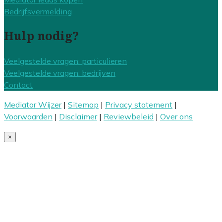
Bedrijfsvermelding
Hulp nodig?
Veelgestelde vragen: particulieren
Veelgestelde vragen: bedrijven
Contact
Mediator Wijzer
|
Sitemap
|
Privacy statement
|
Voorwaarden
|
Disclaimer
|
Reviewbeleid
|
Over ons
×