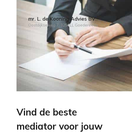
mr. L. de Kooning Advies BV
Oostdijkseweg 7, 3252LL Goedereede
Vind de beste
mediator voor jouw