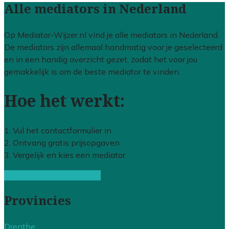
Alle mediators in Nederland
Op Mediator-Wijzer.nl vind je alle mediators in Nederland.
De mediators zijn allemaal handmatig voor je geselecteerd
en in een handig overzicht gezet, zodat het voor jou
gemakkelijk is om de beste mediator te vinden.
Hoe het werkt:
1. Vul het contactformulier in
2. Ontvang gratis prijsopgaven
3. Vergelijk en kies een mediator
Gratis offertes vergelijken
Provincies
Drenthe