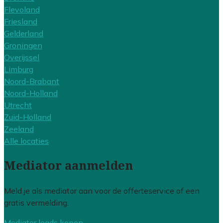
Flevoland
Friesland
Gelderland
Groningen
Overijssel
Limburg
Noord-Brabant
Noord-Holland
Utrecht
Zuid-Holland
Zeeland
Alle locaties
Mediator aanmelden
Meld je als mediator aan voor de offerteservice of een
gratis vermelding.
Mediator leads kopen