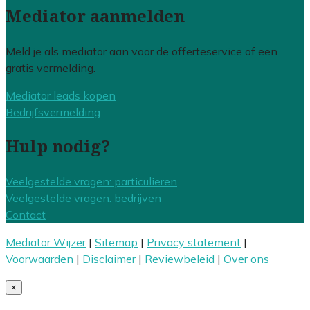
Mediator aanmelden
Meld je als mediator aan voor de offerteservice of een
gratis vermelding.
Mediator leads kopen
Bedrijfsvermelding
Hulp nodig?
Veelgestelde vragen: particulieren
Veelgestelde vragen: bedrijven
Contact
Mediator Wijzer
|
Sitemap
|
Privacy statement
|
Voorwaarden
|
Disclaimer
|
Reviewbeleid
|
Over ons
×