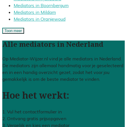
Mediators in Boornbergum
Mediators in Mildam
Mediators in Oranjewoud
Toon meer
Alle mediators in Nederland
Op Mediator-Wijzer.nl vind je alle mediators in Nederland.
De mediators zijn allemaal handmatig voor je geselecteerd
en in een handig overzicht gezet, zodat het voor jou
gemakkelijk is om de beste mediator te vinden.
Hoe het werkt:
1. Vul het contactformulier in
2. Ontvang gratis prijsopgaven
3. Vergelijk en kies een mediator