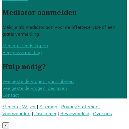
Mediator aanmelden
Meld je als mediator aan voor de offerteservice of een
gratis vermelding.
Mediator leads kopen
Bedrijfsvermelding
Hulp nodig?
Veelgestelde vragen: particulieren
Veelgestelde vragen: bedrijven
Contact
Mediator Wijzer
|
Sitemap
|
Privacy statement
|
Voorwaarden
|
Disclaimer
|
Reviewbeleid
|
Over ons
×