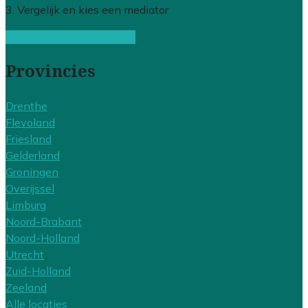
3. Vergelijk en kies een mediator
Gratis offertes vergelijken
Provincies
Drenthe
Flevoland
Friesland
Gelderland
Groningen
Overijssel
Limburg
Noord-Brabant
Noord-Holland
Utrecht
Zuid-Holland
Zeeland
Alle locaties