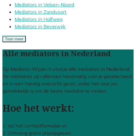
Mediators in Velsen-Noord
Mediators in Zandvoort
Mediators in Halfweg
Mediators in Beverwijk
Toon meer
Alle mediators in Nederland
Op Mediator-Wijzer.nl vind je alle mediators in Nederland.
De mediators zijn allemaal handmatig voor je geselecteerd
en in een handig overzicht gezet, zodat het voor jou
gemakkelijk is om de beste mediator te vinden.
Hoe het werkt:
1. Vul het contactformulier in
2. Ontvang gratis prijsopgaven